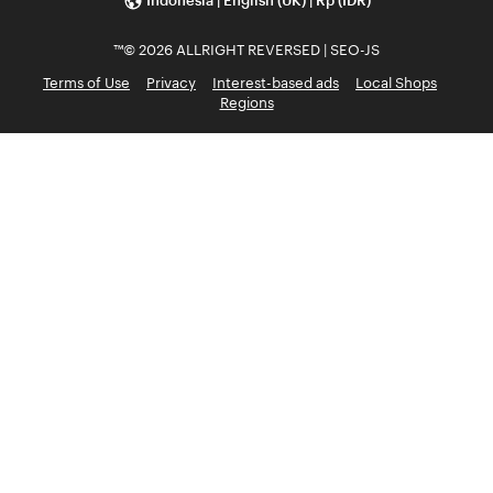
Indonesia | English (UK) | Rp (IDR)
™© 2026 ALLRIGHT REVERSED | SEO-JS
Terms of Use
Privacy
Interest-based ads
Local Shops
Regions