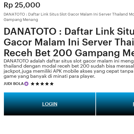
Price:
Rp 25,000
DANATOTO : Daftar Link Situs Slot Gacor Malam Ini Server Thailand M
Gampang Menang
DANATOTO : Daftar Link Situ
Gacor Malam Ini Server Tha
Receh Bet 200 Gampang M
DANATOTO adalah daftar situs slot gacor malam ini meng
thailand dengan modal receh bet 200 sudah bisa meras
jackpot,juga memiliki APK mobile akses yang cepat tanpa 
game yang banyak di minati para player.
5
JUDI BOLA
out
of
5
stars
LOGIN