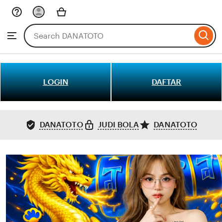
Skip
to
Search
Browse
ontent
for
items
or
shops
LOGIN
DAFTAR
DANATOTO
JUDI BOLA
DANATOTO