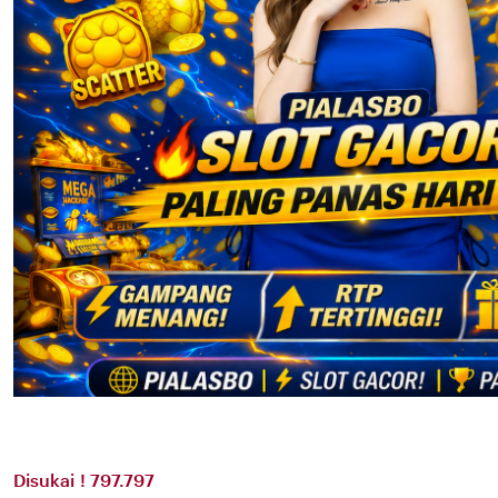
Disukai ! 797.797